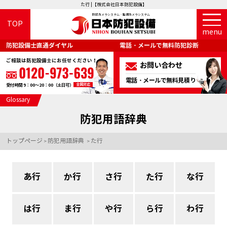
た行 |【株式会社日本防犯設備】
防犯カメラシステム・監視カメラシステム
TOP
menu
防犯設備士直通ダイヤル
電話・メールで無料防犯診断
ご相談は防犯設備士にお任せください！
お問い合わせ
電話・メールで無料見積り
全国対応
受付時間 9：00～20：00（土日可）
Glossary
防犯用語辞典
トップページ
防犯用語辞典
た行
>
>
あ行
か行
さ行
た行
な行
は行
ま行
や行
ら行
わ行