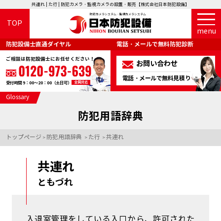
共連れ | た行 | 防犯カメラ・監視カメラの設置・販売【株式会社日本防犯設備】
防犯カメラシステム・監視カメラシステム
TOP
menu
防犯設備士直通ダイヤル
電話・メールで無料防犯診断
ご相談は防犯設備士にお任せください！
お問い合わせ
電話・メールで無料見積り
全国対応
受付時間 9：00～20：00（土日可）
Glossary
防犯用語辞典
トップページ
防犯用語辞典
た行
共連れ
>
>
>
共連れ
ともづれ
入退室管理をしている入口から、許可された