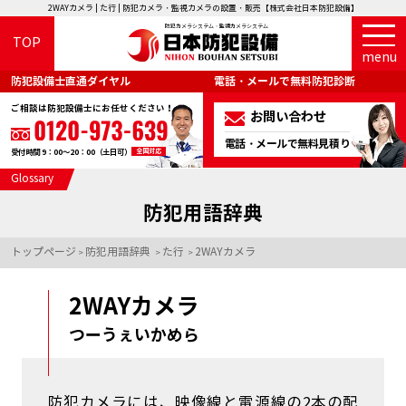
2WAYカメラ | た行 | 防犯カメラ・監視カメラの設置・販売【株式会社日本防犯設備】
防犯カメラシステム・監視カメラシステム
TOP
menu
防犯設備士直通ダイヤル
電話・メールで無料防犯診断
ご相談は防犯設備士にお任せください！
お問い合わせ
電話・メールで無料見積り
全国対応
受付時間 9：00～20：00（土日可）
Glossary
防犯用語辞典
トップページ
防犯用語辞典
た行
2WAYカメラ
>
>
>
2WAYカメラ
つーうぇいかめら
防犯カメラには、映像線と電源線の2本の配