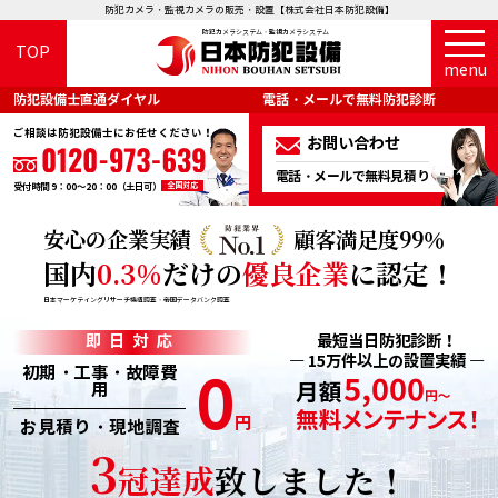
防犯カメラ・監視カメラの販売・設置【株式会社日本防犯設備】
防犯カメラシステム・監視カメラシステム
TOP
menu
防犯設備士直通ダイヤル
電話・メールで無料防犯診断
ご相談は防犯設備士にお任せください！
お問い合わせ
電話・メールで無料見積り
全国対応
受付時間 9：00～20：00（土日可）
安心の企業実績
顧客満足度99％
国内
0.3%
だけの
優良企業
に認定！
日本マーケティングリサーチ機構調査・帝国データバンク調査
最短当日防犯診断！
即日対応
― 15万件以上の設置実績 ―
初期・工事・故障費
0
用
円
お見積り・現地調査
3
冠達成
致しました！