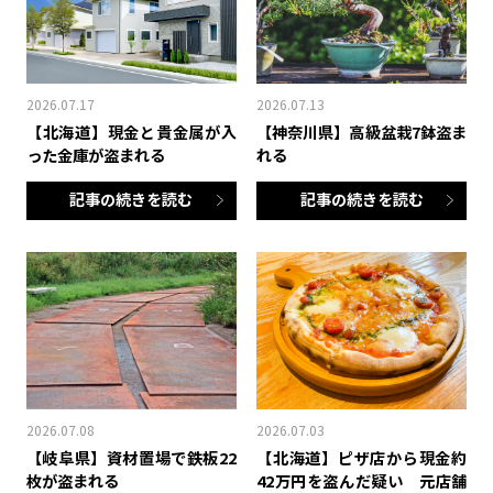
2026.07.17
2026.07.13
【北海道】現金と貴金属が入
【神奈川県】高級盆栽7鉢盗ま
った金庫が盗まれる
れる
記事の続きを読む
記事の続きを読む
2026.07.08
2026.07.03
【岐阜県】資材置場で鉄板22
【北海道】ピザ店から現金約
枚が盗まれる
42万円を盗んだ疑い 元店舗