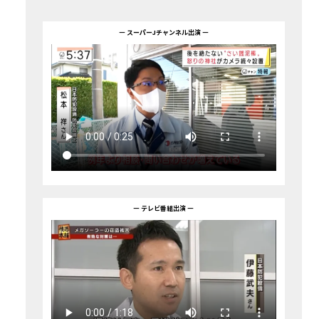
― スーパーJチャンネル出演 ―
― テレビ番組出演 ―