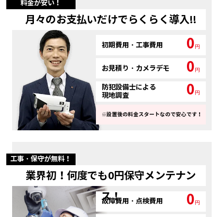
料金が安い！
月々のお支払いだけでらくらく導入!!
0
初期費用・工事費用
円
0
お見積り・カメラデモ
円
0
防犯設備士による
円
現地調査
※設置後の料金スタートなので安心です！
工事・保守が無料！
業界初！何度でも0円保守メンテナン
ス！
0
故障費用・点検費用
円