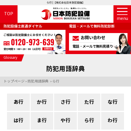
ら行 |【株式会社日本防犯設備】
防犯カメラシステム・監視カメラシステム
TOP
menu
防犯設備士直通ダイヤル
電話・メールで無料防犯診断
ご相談は防犯設備士にお任せください！
お問い合わせ
電話・メールで無料見積り
全国対応
受付時間 9：00～20：00（土日可）
Glossary
防犯用語辞典
トップページ
防犯用語辞典
ら行
>
>
あ行
か行
さ行
た行
な行
は行
ま行
や行
ら行
わ行