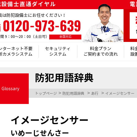
犯設備士直通ダイヤル
電
犯設備】
談は防犯設備士にお任せください！
間 9：00～20：00（土日可）
全国対応
ンターネット不要
セキュリティ
料金プラン
料
新カメラシステム
システム
ご契約までの流れ
設
防犯用語辞典
Glossary
>
>
>
トップページ
防犯用語辞典
あ行
イメージセンサー
イメージセンサー
いめーじせんさー