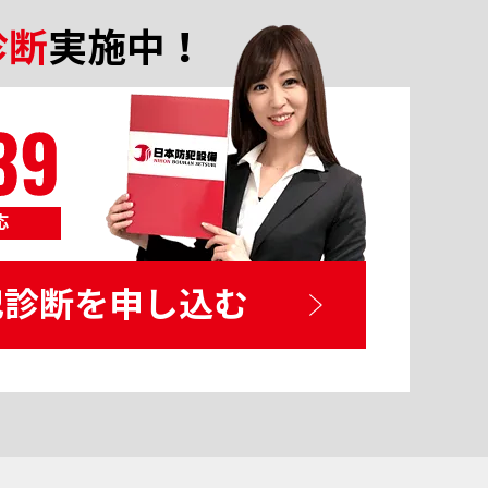
診断
実施中！
応
犯診断を申し込む