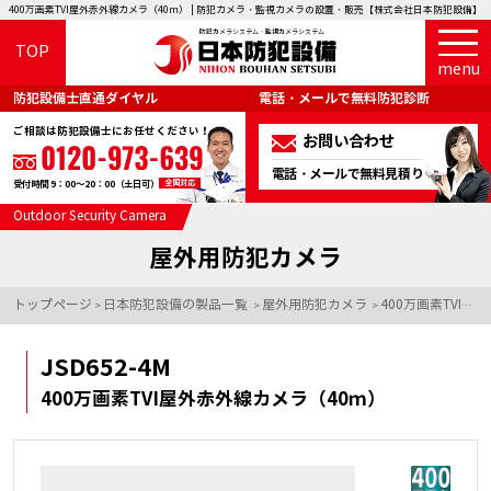
400万画素TVI屋外赤外線カメラ（40ｍ） | 防犯カメラ・監視カメラの設置・販売【株式会社日本防犯設備】
防犯カメラシステム・監視カメラシステム
TOP
menu
防犯設備士直通ダイヤル
電話・メールで無料防犯診断
ご相談は防犯設備士にお任せください！
お問い合わせ
電話・メールで無料見積り
全国対応
受付時間 9：00～20：00（土日可）
Outdoor Security Camera
屋外用防犯カメラ
トップページ
日本防犯設備の製品一覧
屋外用防犯カメラ
400万画素TVI屋外赤外線カメラ（40ｍ）
>
>
>
JSD652-4M
400万画素TVI屋外赤外線カメラ（40ｍ）