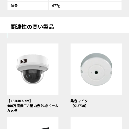
質量
677g
関連性の高い製品
【JSD402-4M】
集音マイク
400万画素TVI屋内赤外線ドーム
【SU730】
カメラ