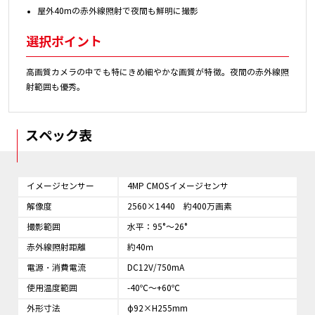
屋外40mの赤外線照射で夜間も鮮明に撮影
選択ポイント
高画質カメラの中でも特にきめ細やかな画質が特徴。夜間の赤外線照
射範囲も優秀。
スペック表
イメージセンサー
4MP CMOSイメージセンサ
解像度
2560×1440 約400万画素
撮影範囲
水平：95°～26°
赤外線照射距離
約40ｍ
電源・消費電流
DC12V/750mA
使用温度範囲
-40℃～+60℃
外形寸法
φ92×H255mm